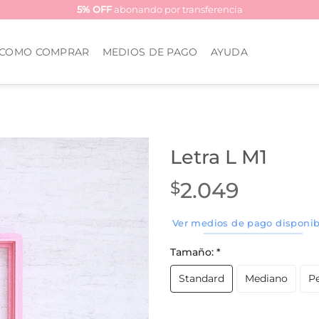
5% OFF
abonando por transferencia
COMO COMPRAR
MEDIOS DE PAGO
AYUDA
Letra L M1
2.049
$
Ver medios de pago disponib
Tamaño:
*
Standard
Mediano
P