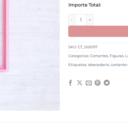
Importe Total:
Letra L M1 cantidad
SKU:
CT_006197
Categorías:
Cortantes
,
Figuras
,
L
Etiquetas:
abecedario
,
cortante