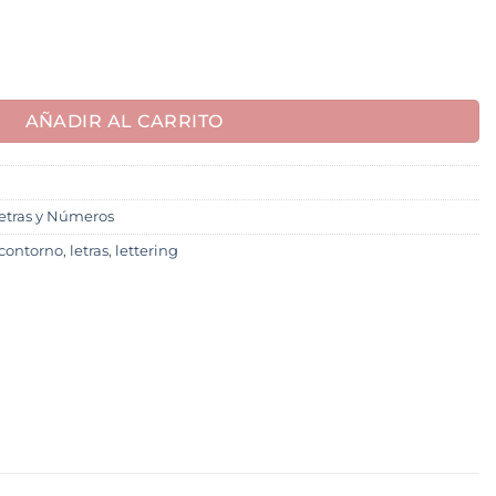
AÑADIR AL CARRITO
etras y Números
 contorno
,
letras
,
lettering