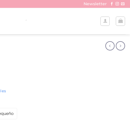
Newsletter
les
equeño