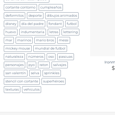
cortante contorno
cumpleaños
deformitos
deporte
dibujos animados
disney
día del padre
fondant
futbol
huevo
indumentaria
letras
lettering
mar
marinos
mario bros
messi
mickey mouse
mundial de futbol
naturaleza
números
oso
pascuas
Ironm
personajes
pyo
raton
salvajes
$
san valentín
selva
sprinkles
stencil con cortante
superhéroes
texturas
vehiculos