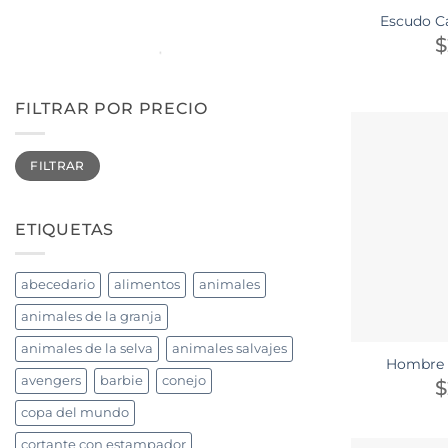
Escudo C
$
FILTRAR POR PRECIO
Precio
Precio
FILTRAR
mínimo
máximo
ETIQUETAS
abecedario
alimentos
animales
animales de la granja
animales de la selva
animales salvajes
Hombre 
avengers
barbie
conejo
$
copa del mundo
cortante con estampador