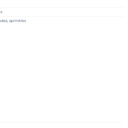
ls
ades
,
sprinkles