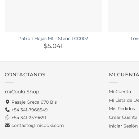
Patrón Hojas M1 – Stencil CC002
Lov
$
5.041
CONTACTANOS
MI CUENT
miCooki Shop
Mi Cuenta
Mi Lista de D
Pasaje Greca 670 Bis
Mis Pedidos
+54 341-7968549
Crear Cuenta
+54 341-2579691
contacto@micooki.com
Iniciar Sesión