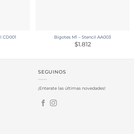
il CD001
Bigotes M1 – Stencil AA003
$
1.812
SEGUINOS
¡Enterate las últimas novedades!