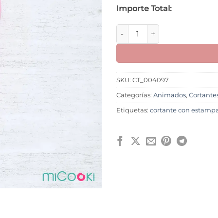
Importe Total:
Torre Rapunzel cantidad
SKU:
CT_004097
Categorías:
Animados
,
Cortante
Etiquetas:
cortante con estamp