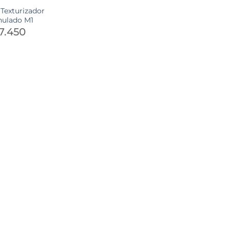
 Texturizador
nulado M1
7.450