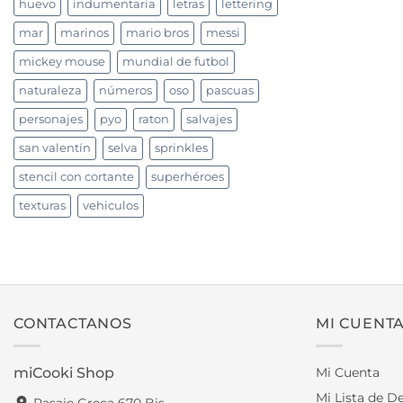
huevo
indumentaria
letras
lettering
mar
marinos
mario bros
messi
mickey mouse
mundial de futbol
naturaleza
números
oso
pascuas
personajes
pyo
raton
salvajes
san valentín
selva
sprinkles
stencil con cortante
superhéroes
texturas
vehiculos
CONTACTANOS
MI CUENT
miCooki Shop
Mi Cuenta
Mi Lista de D
Pasaje Greca 670 Bis