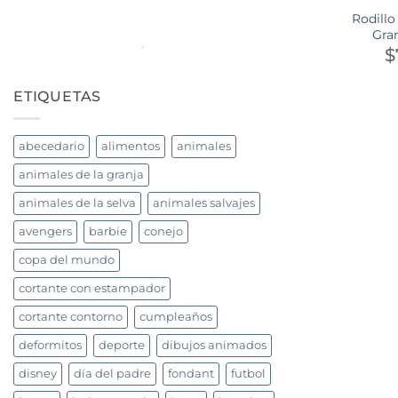
Rodillo
Gra
$
ETIQUETAS
abecedario
alimentos
animales
animales de la granja
animales de la selva
animales salvajes
avengers
barbie
conejo
copa del mundo
cortante con estampador
cortante contorno
cumpleaños
deformitos
deporte
dibujos animados
disney
día del padre
fondant
futbol