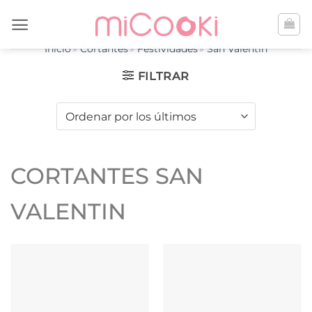
Saltar
al
contenido
Inicio
Cortantes
Festividades
San Valentín
FILTRAR
CORTANTES SAN
VALENTIN